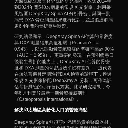
大醫院總院及雲林分院的研究團隊，收集2014年
到2024年間540名病患的常規 X 光影像，利用采
風智匯 DeepXray Spina AI 分析骨密，與同一批
病患 DXA 骨密測量結果進行比對，並追蹤這群病
患6.4年間的骨折發生狀況。
研究結果顯示，DeepXray Spina AI估算的骨密度
與 DXA 測量結果高度相關（Pearson’s r =
0.943），以此診斷骨質疏鬆症的準確率高於 90%
（AUC = 0.959）。更重要的發現：在預測病患日
後發生骨折的能力上，DeepXray AI 估算的骨密
度和 DXA 測量的骨密度幾乎沒有差異 — 這代表
在無法普遍且定期進行DXA 檢查的環境下，透過
常規 X 光影像搭配 DeepXray AI 分析，可作為評
估骨折風險的可行替代方案。此項研究結果，今
年6 月刊登於最新一期骨鬆權威期刊
《Osteoporosis International》。
解決印太地區高齡化人口的醫療痛點
DeepXray Spina 無須額外添購昂貴的醫療器材，