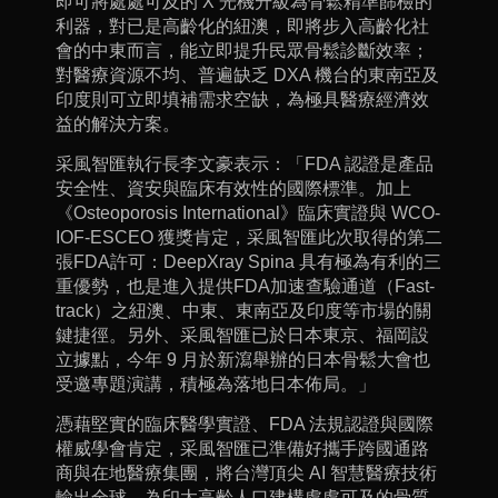
即可將處處可及的 X 光機升級為骨鬆精準篩檢的
利器，對已是高齡化的紐澳，即將步入高齡化社
會的中東而言，能立即提升民眾骨鬆診斷效率；
對醫療資源不均、普遍缺乏 DXA 機台的東南亞及
印度則可立即填補需求空缺，為極具醫療經濟效
益的解決方案。
采風智匯執行長李文豪表示：「FDA 認證是產品
安全性、資安與臨床有效性的國際標準。加上
《Osteoporosis International》臨床實證與 WCO-
IOF-ESCEO 獲獎肯定，采風智匯此次取得的第二
張FDA許可：DeepXray Spina 具有極為有利的三
重優勢，也是進入提供FDA加速查驗通道（Fast-
track）之紐澳、中東、東南亞及印度等市場的關
鍵捷徑。另外、采風智匯已於日本東京、福岡設
立據點，今年 9 月於新瀉舉辦的日本骨鬆大會也
受邀專題演講，積極為落地日本佈局。」
憑藉堅實的臨床醫學實證、FDA 法規認證與國際
權威學會肯定，采風智匯已準備好攜手跨國通路
商與在地醫療集團，將台灣頂尖 AI 智慧醫療技術
輸出全球，為印太高齡人口建構處處可及的骨質