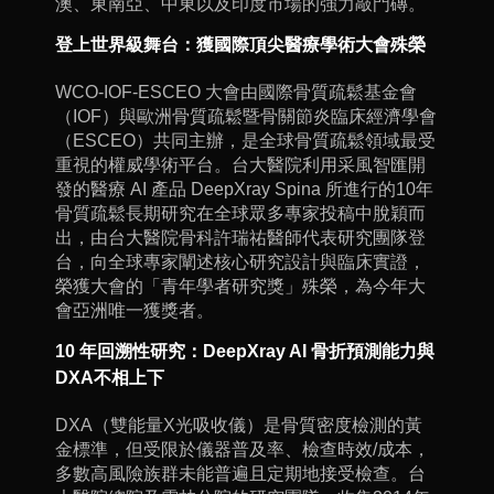
澳、東南亞、中東以及印度市場的強力敲門磚。
登上世界級舞台：獲國際頂尖醫療學術大會殊榮
WCO-IOF-ESCEO 大會由國際骨質疏鬆基金會
（IOF）與歐洲骨質疏鬆暨骨關節炎臨床經濟學會
（ESCEO）共同主辦，是全球骨質疏鬆領域最受
重視的權威學術平台。台大醫院利用采風智匯開
發的醫療 AI 產品 DeepXray Spina 所進行的10年
骨質疏鬆長期研究在全球眾多專家投稿中脫穎而
出，由台大醫院骨科許瑞祐醫師代表研究團隊登
台，向全球專家闡述核心研究設計與臨床實證，
榮獲大會的「青年學者研究獎」殊榮，為今年大
會亞洲唯一獲獎者。
10 年回溯性研究：DeepXray
AI
骨折預測能力與
DXA不相上下
DXA（雙能量X光吸收儀）是骨質密度檢測的黃
金標準，但受限於儀器普及率、檢查時效/成本，
多數高風險族群未能普遍且定期地接受檢查。台