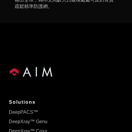
疏鬆精準防護網。
Solutions
DeepPACS™
DeepXray™ Genu
DeepXray™ Coxa